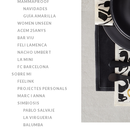
MAMMAPROOF
NAVIDADES
GUÍA AMARILLA
WOMEN UNSEEN
ACEM 25ANYS
BAR VIU
FELI LAMENCA
NACHO UMBERT
LA MINI
FC BARCELONA
SOBRE MI
FEELINK
PROJECTES PERSONALS
MARC I ANNA
SIMBIOSIS
PABLO SALVAJE
LA VIRGUERIA
BALUMBA