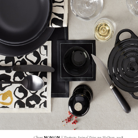
Client
NOMON
// Projecte
Animal Print per MyDrap
, 2018