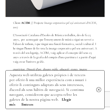
Client
ACEM
// Projecte
Imatge corporativa pel 25è aniversari d'ACEM
,
2017
L’Associació Catalana d’Escoles de Música treballen, des de fa 25
anys, per aconseguir que l’ensenyament de música sigui un servei a
l’abast de tothom, i que tingui una funció formativa, social i cultural. I
he tingut l’honor de fer tota la imatge corporativa pel seu aniversari. A
través del seu logotip, ACEM, vaig aplicar el concepte del seus 25
anys a través de la grafia del compás d’una partitura i a partir d’aquí
vaig crear l’univers gràfic.
creativitat
,
Direcció d'art
,
disseny gràfic
,
educació
,
events
,
imatge
corporativa
,
música
,
segells
,
tinta
Aquesta web utilitza galetes pròpies i de tercers
per oferir-li una millor experiència com a usuari i
oferir-li continguts adaptats als seus interessos,
d'acord als seus hàbits de navegació. Si continua
navegant, considerem que accepta rebre les
galetes de la nostra pàgina web.
Llegir
més
Entesos