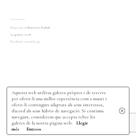
Penjat per
webmaster_feelink
22 gener, 2018
Resolució: 1000x667 px
Aquesta web utilitza galetes pròpies i de tercers
per oferir-li una millor experiència com a usuari i
oferir-li continguts adaptats als seus interessos,
d'acord als seus hàbits de navegació. Si continua
navegant, considerem que accepta rebre les
galetes de la nostra pàgina web.
Llegir
més
Entesos