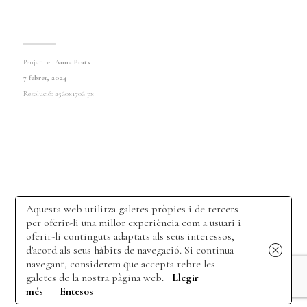
Penjat per
Anna Prats
7 febrer, 2024
Resolució: 2560x1706 px
Aquesta web utilitza galetes pròpies i de tercers
per oferir-li una millor experiència com a usuari i
oferir-li continguts adaptats als seus interessos,
d'acord als seus hàbits de navegació. Si continua
navegant, considerem que accepta rebre les
galetes de la nostra pàgina web.
Llegir
més
Entesos