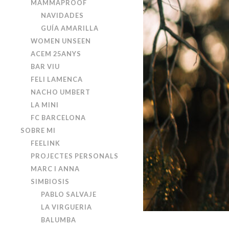
MAMMAPROOF
NAVIDADES
GUÍA AMARILLA
WOMEN UNSEEN
ACEM 25ANYS
BAR VIU
FELI LAMENCA
NACHO UMBERT
LA MINI
FC BARCELONA
SOBRE MI
FEELINK
PROJECTES PERSONALS
MARC I ANNA
SIMBIOSIS
PABLO SALVAJE
LA VIRGUERIA
BALUMBA