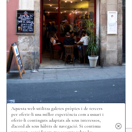
Aquesta web utilitza galetes pròpies i de tercers
per oferir-li una millor experiència com a usuari i
Bar Viu
oferir-li continguts adaptats als seus interessos,
d'acord als seus hàbits de navegació. Si continua
Conceptualització i creació de la imatge gràfica del nou bar musical a
navegant, considerem que accepta rebre les